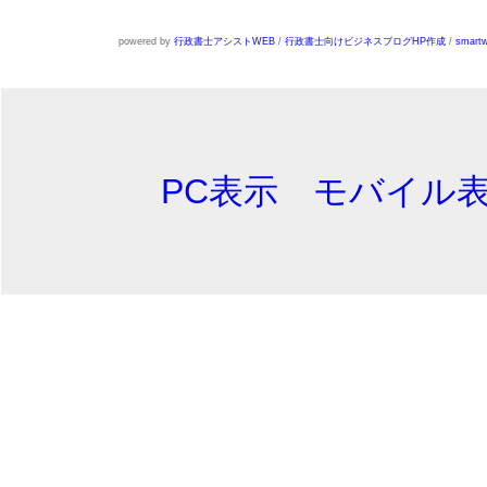
powered by
行政書士アシストWEB
/
行政書士向けビジネスブログHP作成
/
smartw
PC表示
モバイル